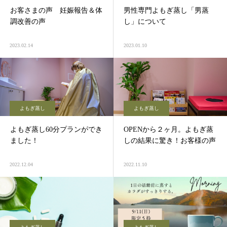
お客さまの声 妊娠報告＆体
男性専門よもぎ蒸し「男蒸
調改善の声
し」について
2023.02.14
2023.01.10
よもぎ蒸し
よもぎ蒸し
よもぎ蒸し60分プランができ
OPENから２ヶ月。よもぎ蒸
ました！
しの結果に驚き！お客様の声
2022.12.04
2022.11.10