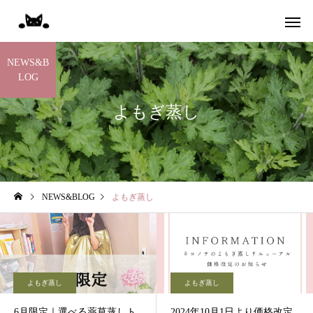
NEWS&B
LOG
よもぎ蒸し
保険調剤
漢方相
NEWS&BLOG
よもぎ蒸し
よもぎ蒸し
よもぎ蒸し
6月限定｜選べる薬草蒸しト
2024年10月1日より価格改定