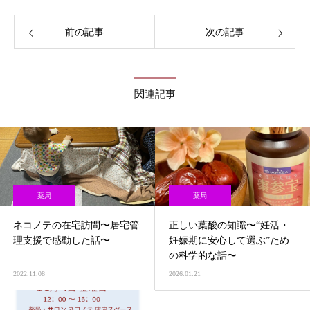
前の記事
次の記事
関連記事
薬局
薬局
ネコノテの在宅訪問〜居宅管
正しい葉酸の知識〜“妊活・
理支援で感動した話〜
妊娠期に安心して選ぶ”ため
の科学的な話〜
2022.11.08
2026.01.21