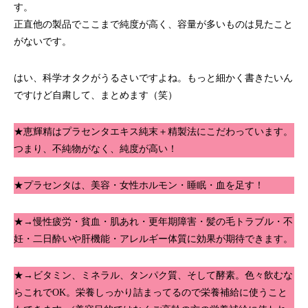
す。
正直他の製品でここまで純度が高く、容量が多いものは見たこと
がないです。
はい、科学オタクがうるさいですよね。もっと細かく書きたいん
ですけど自粛して、まとめます（笑）
★恵輝精はプラセンタエキス純末＋精製法にこだわっています。
つまり、不純物がなく、純度が高い！
★プラセンタは、美容・女性ホルモン・睡眠・血を足す！
★→慢性疲労・貧血・肌あれ・更年期障害・髪の毛トラブル・不
妊・二日酔いや肝機能・アレルギー体質に効果が期待できます。
★→ビタミン、ミネラル、タンパク質、そして酵素。色々飲むな
らこれでOK。栄養しっかり詰まってるので栄養補給に使うこと