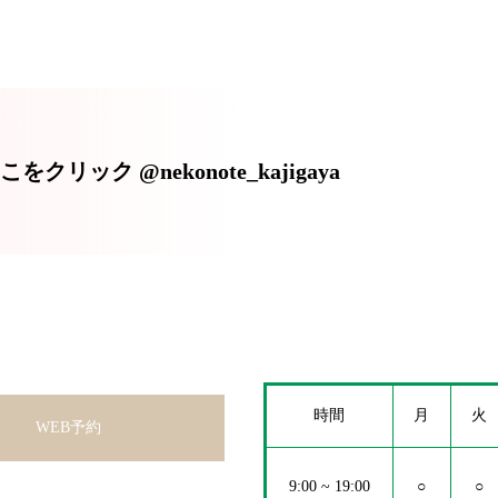
リック @nekonote_kajigaya
時間
月
火
WEB予約
9:00 ~ 19:00
○
○