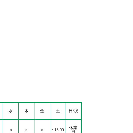
水
木
金
土
日/祝
休業
○
○
○
~13:00
日