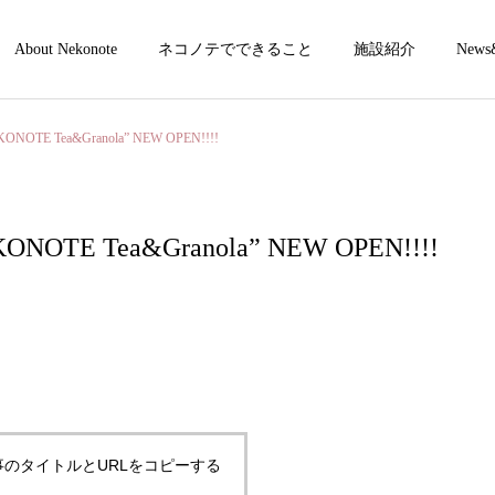
About Nekonote
ネコノテでできること
施設紹介
News
OTE Tea&Granola” NEW OPEN!!!!
OTE Tea&Granola” NEW OPEN!!!!
漢方相談
漢方よもぎ蒸
事のタイトルとURLをコピーする