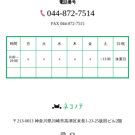
電話番号
044-872-7514
FAX:044-872-7515
時間
月
火
水
木
金
土
日/祝
9:00 ~
○
○
○
○
○
~13:00
休業日
19:00
〒213-0013 神奈川県川崎市高津区末長1-23-25坂田ビル2階