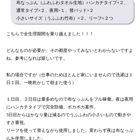
布なっぷん（ふわふわタオル生地）ハンカチタイプ×２、
通常タイプ×２、夜用×１、替パッド×２
小さいサイズ（うふふわ竹布）×２、リーフ×２つ
こちらで全生理期間を乗り越えました！！！
どんなものが必要か、その都度やってみないとわからないですよ
ね。参考になれば嬉しいです。
私の場合ですが（仕事のためほとんど家にいませんので洗濯は１
日１回。一晩乾かして朝また使う）
１日目、２日目は量多めなので布なっぷんをフル稼働。夜は夜用
にハンカチタイプで完全防備。ポカポカ案件。
3日目からはかなり量は減るのでうふふわの小さいもので動きや
すさ重視。
リーフを使って替えながら使用しました。変わらず夜は布なっぷ
んを使用しました。